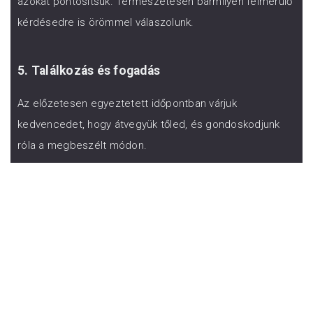
azokat pontosítsuk. Természetesen bármilyen felmerülő
kérdésedre is örömmel válaszolunk.
5. Találkozás és fogadás
Az előzetesen egyeztetett időpontban várjuk
kedvencedet, hogy átvegyük tőled, és gondoskodjunk
róla a megbeszélt módon.