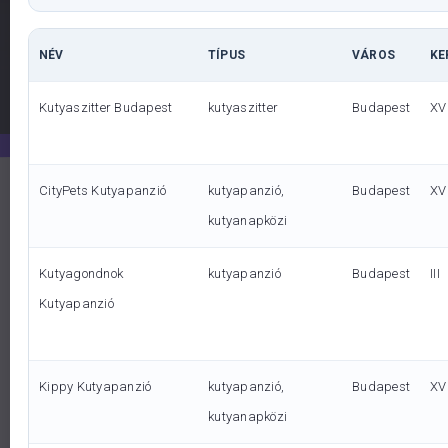
Írj nekünk
NÉV
TÍPUS
VÁROS
KE
Kutyaszitter Budapest
kutyaszitter
Budapest
XV
CityPets Kutyapanzió
kutyapanzió,
Budapest
XVI
kutyanapközi
Kutyagondnok
kutyapanzió
Budapest
III
Miért válassz minket?
Kutyapanzió
Kippy Kutyapanzió
kutyapanzió,
Budapest
XV
kutyanapközi