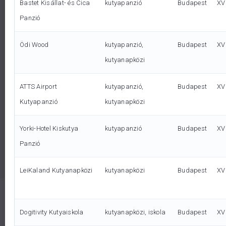
Bastet Kisállat- és Cica
kutyapanzió
Budapest
XVI
Panzió
Ödi Wood
kutyapanzió,
Budapest
XVI
kutyanapközi
ATTS Airport
kutyapanzió,
Budapest
XVI
Kutyapanzió
kutyanapközi
Yorki-Hotel Kiskutya
kutyapanzió
Budapest
XV
Panzió
LeiKaland Kutyanapközi
kutyanapközi
Budapest
XV
Dogitivity Kutyaiskola
kutyanapközi, iskola
Budapest
XV