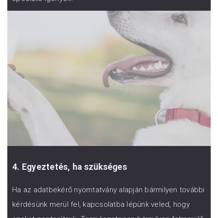
4. Egyeztetés, ha szükséges
Ha az adatbekérő nyomtatvány alapján bármilyen további
kérdésünk merül fel, kapcsolatba lépünk veled, hogy