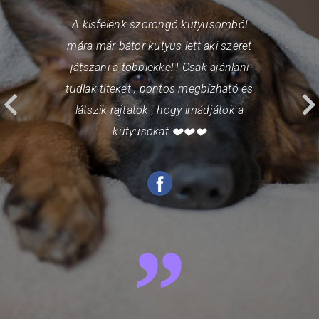
A kisfélénk szorongó kutyusomból
mára már bátor kutyus lett aki szeret
játszani a többiekkel ! Csak ajánlani
tudlak titeket , pontos megbízható és
látszik rajtatok , hogy imádjátok a
kutyusokat ❤️❤️❤️