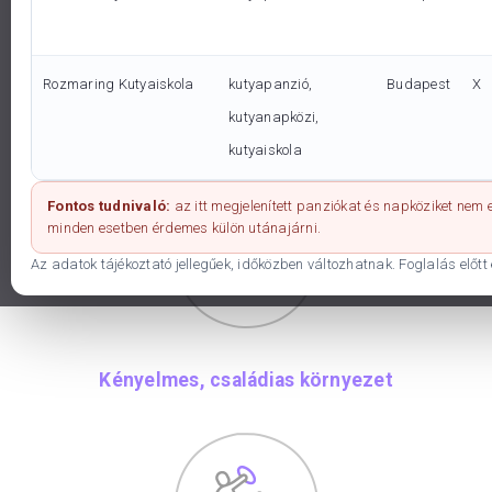
Rozmaring Kutyaiskola
kutyapanzió,
Budapest
X
kutyanapközi,
Fókuszban a kutya igényei
kutyaiskola
Fontos tudnivaló:
az itt megjelenített panziókat és napköziket nem
minden esetben érdemes külön utánajárni.
Az adatok tájékoztató jellegűek, időközben változhatnak. Foglalás előtt 
Kényelmes, családias környezet