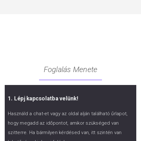
Foglalás Menete
1. Lépj kapcsolatba velünk!
Használd a chat-et vagy az oldal alján található űrlapot,
hogy megadd az időpontot, amikor szükséged van
szitterre. Ha bármilyen kérdésed van, itt szintén van