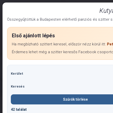
Menu
Főoldal
StreetWolves
Kuty
Rólunk
Összegyűjtöttük a Budapesten elérhető panziós és szitter sz
Szolgáltatásunkról
Első ajánlott lépés
KUTYASZITTER
Áraink
Ha megbízható szittert keresel, először nézz körül itt:
Pe
SZOLGÁLTATÁS
Érdemes lehet még a szitter keresős Facebook csoportok
Képek
Minden kutya a fajtájától, méretétől, korától és ivarától
Kapcsolat
Kerület
függetlenül, megérdemli a személyre szabott
gondoskodást. Nálunk a kutyád a felügyelet ideje alatt a
Keresés
családunk részévé válik, és teljes mértékben otthon
érezheti magát. Válassz minket, és a legjobb barátod a
Szűrők törlése
legjobb kezekben lesz.
42 találat