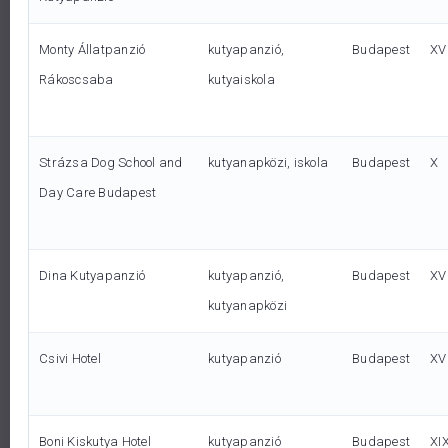
felügyeletével, akkor kérj ajánlatot még ma! Szívesen
Monty Állatpanzió
kutyapanzió,
Budapest
XVI
válaszolunk minden kérdésedre.
Rákoscsaba
kutyaiskola
Strázsa Dog School and
kutyanapközi, iskola
Budapest
X
Day Care Budapest
Dina Kutyapanzió
kutyapanzió,
Budapest
XV
kutyanapközi
Folyamatos tájékoztatás
Csivi Hotel
kutyapanzió
Budapest
XV
Boni Kiskutya Hotel
kutyapanzió
Budapest
XI